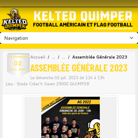
Panneau de gestion des cookies
Accueil
Assemblée Générale 2023
Le
dimanche
02
ASSEMBLÉE GÉNÉRALE 2023
JUIL.
2023
Le
dimanche
02
juil.
2023
de 11h à 13h
Lieu :
Stade Créac'h Gwen
29000
QUIMPER