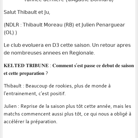
𝖲𝖺𝗅𝗎𝗍 𝖳𝗁𝗂𝖻𝖺𝗎𝗅𝗍 𝖾𝗍 𝖩𝗎,
(𝖭𝖣𝖫𝖱 : 𝖳𝗁𝗂𝖻𝖺𝗎𝗅𝗍 𝖬𝗈𝗋𝖾𝖺𝗎 (𝖱𝖡) 𝖾𝗍 𝖩𝗎𝗅𝗂𝖾𝗇 𝖯𝖾𝗇𝖺𝗋𝗀𝗎𝖾𝖺𝗋
(𝖮𝖫) )
𝖫𝖾 𝖼𝗅𝗎𝖻 𝖾𝗏𝗈𝗅𝗎𝖾𝗋𝖺 𝖾𝗇 𝖣𝟥 𝖼𝖾𝗍𝗍𝖾 𝗌𝖺𝗂𝗌𝗈𝗇. 𝖴𝗇 𝗋𝖾𝗍𝗈𝗎𝗋 𝖺𝗉𝗋𝖾𝗌
𝖽𝖾 𝗇𝗈𝗆𝖻𝗋𝖾𝗎𝗌𝖾𝗌 𝖺𝗇𝗇𝖾𝖾𝗌 𝖾𝗇 𝖱𝖾𝗀𝗂𝗈𝗇𝖺𝗅𝖾.
𝐊𝐄𝐋𝐓𝐄𝐃 𝐓𝐑𝐈𝐁𝐔𝐍𝐄 : 𝐂𝐨𝐦𝐦𝐞𝐧𝐭 𝐬’𝐞𝐬𝐭 𝐩𝐚𝐬𝐬𝐞 𝐜𝐞 𝐝𝐞𝐛𝐮𝐭 𝐝𝐞 𝐬𝐚𝐢𝐬𝐨𝐧
𝐞𝐭 𝐜𝐞𝐭𝐭𝐞 𝐩𝐫𝐞𝐩𝐚𝐫𝐚𝐭𝐢𝐨𝐧 ?
Thibault :
B
eaucoup de rookies, plus de monde à
l'entrainement, c'est positif.
Julien :
Reprise de la saison plus tôt cette année, mais les
matchs commencent aussi plus tôt, ce qui nous a obligé à
accélérer la préparation.