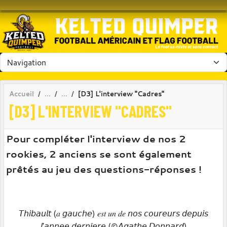
Panneau de gestion des cookies
Accueil
[D3] L'interview "Cadres"
[D3] L'INTERVIEW "CADRES"
Pour compléter l'interview de nos 2
rookies, 2 anciens se sont également
prêtés au jeu des questions-réponses !
𝘛𝘩𝘪𝘣𝘢𝘶𝘭𝘵 (𝑎 𝘨𝘢𝘶𝘤𝘩𝘦) 𝑒𝑠𝑡 𝑢𝑛 𝑑𝑒 𝘯𝘰𝘴 𝘤𝘰𝘶𝘳𝘦𝘶𝘳𝘴 𝘥𝘦𝘱𝘶𝘪𝘴
𝘭'𝘢𝘯𝘯𝘦𝘦 𝘥𝘦𝘳𝘯𝘪𝘦𝘳𝘦 (©𝘈𝘨𝘢𝘵𝘩𝘦 𝘋𝘰𝘯𝘯𝘢𝘳𝘥)