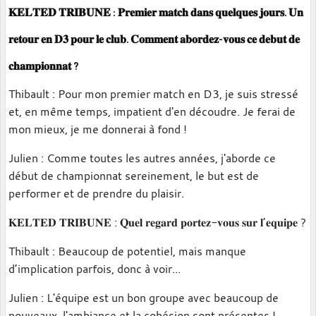
𝐊𝐄𝐋𝐓𝐄𝐃 𝐓𝐑𝐈𝐁𝐔𝐍𝐄 : 𝐏𝐫𝐞𝐦𝐢𝐞𝐫 𝐦𝐚𝐭𝐜𝐡 𝐝𝐚𝐧𝐬 𝐪𝐮𝐞𝐥𝐪𝐮𝐞𝐬 𝐣𝐨𝐮𝐫𝐬. 𝐔𝐧
𝐫𝐞𝐭𝐨𝐮𝐫 𝐞𝐧 𝐃𝟑 𝐩𝐨𝐮𝐫 𝐥𝐞 𝐜𝐥𝐮𝐛. 𝐂𝐨𝐦𝐦𝐞𝐧𝐭 𝐚𝐛𝐨𝐫𝐝𝐞𝐳-𝐯𝐨𝐮𝐬 𝐜𝐞 𝐝𝐞𝐛𝐮𝐭 𝐝𝐞
𝐜𝐡𝐚𝐦𝐩𝐢𝐨𝐧𝐧𝐚𝐭 ?
Thibault :
Pour mon premier match en D3, je suis stressé
et, en même temps, impatient d'en découdre. Je ferai de
mon mieux, je me donnerai à fond !
Julien :
C
omme toutes les autres années, j'aborde ce
début de championnat sereinement, le but est de
performer et de prendre du plaisir.
𝐊𝐄𝐋𝐓𝐄𝐃 𝐓𝐑𝐈𝐁𝐔𝐍𝐄 : 𝐐𝐮𝐞𝐥 𝐫𝐞𝐠𝐚𝐫𝐝 𝐩𝐨𝐫𝐭𝐞𝐳-𝐯𝐨𝐮𝐬 𝐬𝐮𝐫 𝐥’𝐞𝐪𝐮𝐢𝐩𝐞 ?
Thibault :
B
eaucoup de potentiel, mais manque
d’implication parfois, donc à voir...
Julien :
L'équipe est un bon groupe avec beaucoup de
nouveaux, l'ambiance et la cohésion sont présentes !