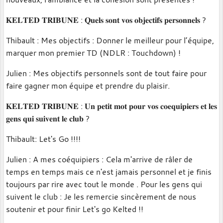
𝐊𝐄𝐋𝐓𝐄𝐃 𝐓𝐑𝐈𝐁𝐔𝐍𝐄 : 𝐐𝐮𝐞𝐥𝐬 𝐬𝐨𝐧𝐭 𝐯𝐨𝐬 𝐨𝐛𝐣𝐞𝐜𝐭𝐢𝐟𝐬 𝐩𝐞𝐫𝐬𝐨𝐧𝐧𝐞𝐥𝐬 ?
Thibault :
Mes objectifs : Donner le meilleur pour l’équipe,
marquer mon premier TD (NDLR : Touchdown) !
Julien :
Mes objectifs personnels sont de tout faire pour
faire gagner mon équipe et prendre du plaisir.
𝐊𝐄𝐋𝐓𝐄𝐃 𝐓𝐑𝐈𝐁𝐔𝐍𝐄 : 𝐔𝐧 𝐩𝐞𝐭𝐢𝐭 𝐦𝐨𝐭 𝐩𝐨𝐮𝐫 𝐯𝐨𝐬 𝐜𝐨𝐞𝐪𝐮𝐢𝐩𝐢𝐞𝐫𝐬 𝐞𝐭 𝐥𝐞𝐬
𝐠𝐞𝐧𝐬 𝐪𝐮𝐢 𝐬𝐮𝐢𝐯𝐞𝐧𝐭 𝐥𝐞 𝐜𝐥𝐮𝐛 ?
Thibault:
Let's Go !!!!
Julien :
A mes coéquipiers : Cela m'arrive de râler de
temps en temps mais ce n'est jamais personnel et je finis
toujours par rire avec tout le monde . Pour les gens qui
suivent le club : Je les remercie sincèrement de nous
soutenir et pour finir Let's go Kelted !!