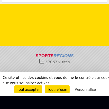
SPORTS
REGIONS
37067
visites
Ce site utilise des cookies et vous donne le contrôle sur ceu
que vous souhaitez activer
Charte cookies
Gestion des cookies
Envie de participer ?
Tout accepter
Tout refuser
Personnaliser
Connexion
Informations légales
Signaler un contenu inapproprié