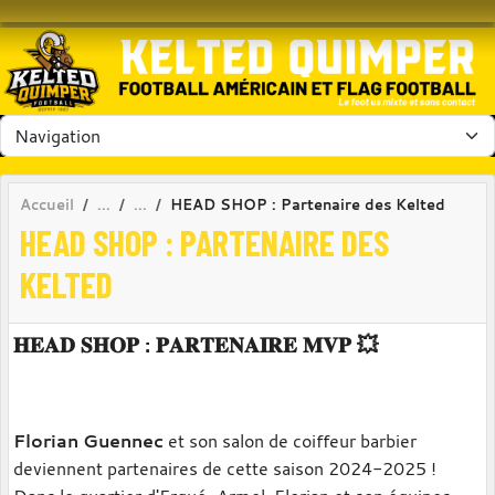
Panneau de gestion des cookies
Accueil
HEAD SHOP : Partenaire des Kelted
HEAD SHOP : PARTENAIRE DES
KELTED
𝐇𝐄𝐀𝐃 𝐒𝐇𝐎𝐏 : 𝐏𝐀𝐑𝐓𝐄𝐍𝐀𝐈𝐑𝐄 𝐌𝐕𝐏 💥
Florian Guennec
et son salon de coiffeur barbier
deviennent partenaires de cette saison 2024-2025 !